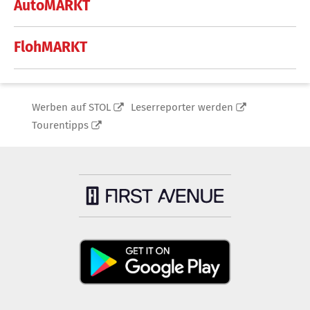
AutoMARKT
FlohMARKT
Werben auf STOL
Leserreporter werden
Tourentipps