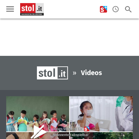
»
Videos
Dieses Video ist für
Abonnenten abspielbar