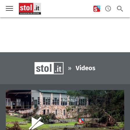
»
Videos
Dieses Video ist für
Abonnenten abspielbar