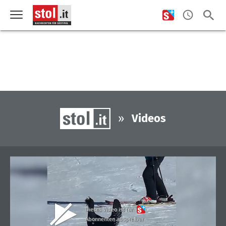
»
Videos
Dieses Video ist für
Abonnenten abspielbar