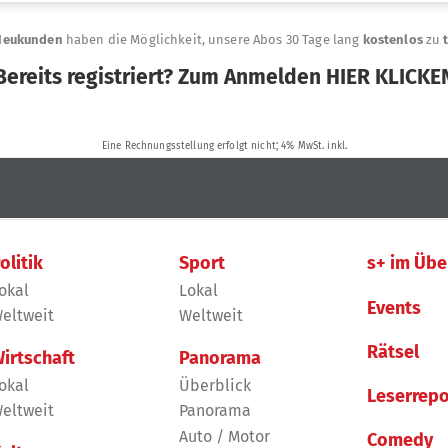
olitik
Sport
s+ im Übe
okal
Lokal
Events
eltweit
Weltweit
Rätsel
irtschaft
Panorama
okal
Überblick
Leserrepo
eltweit
Panorama
Auto / Motor
Comedy