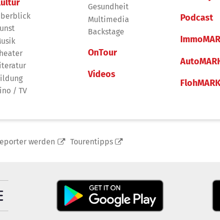
ultur
Gesundheit
berblick
Podcast
Multimedia
unst
Backstage
ImmoMAR
usik
OnTour
heater
AutoMAR
iteratur
Videos
ildung
FlohMAR
ino / TV
reporter werden
Tourentipps