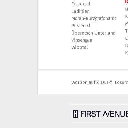
K
Eisacktal
Ü
Ladinien
K
Meran-Burggrafenamt
M
Pustertal
T
Überetsch-Unterland
L
Vinschgau
B
Wipptal
K
Werben auf STOL
Leser