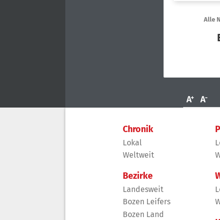
Chronik
P
Lokal
L
Weltweit
W
Bezirke
W
Landesweit
L
Bozen Leifers
W
Bozen Land