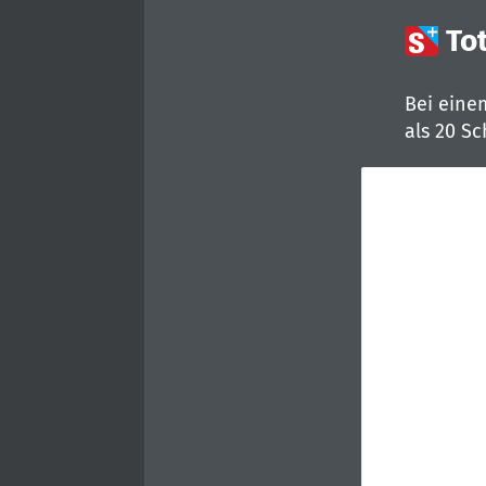

To
Bei eine
als 20 S