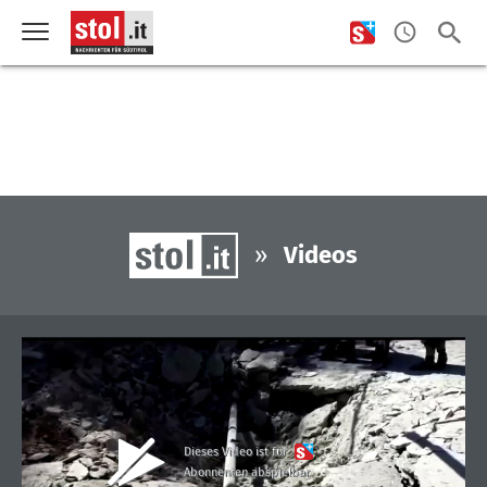
»
Videos
Dieses Video ist für
Abonnenten abspielbar