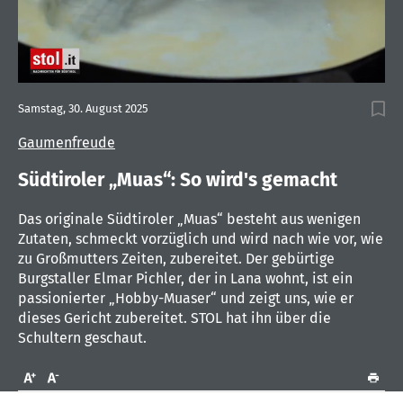
0
seconds
Samstag, 30. August 2025
of
1
Gaumenfreude
minute,
42
seconds
Südtiroler „Muas“: So wird's gemacht
Das originale Südtiroler „Muas“ besteht aus wenigen
Zutaten, schmeckt vorzüglich und wird nach wie vor, wie
zu Großmutters Zeiten, zubereitet. Der gebürtige
Burgstaller Elmar Pichler, der in Lana wohnt, ist ein
passionierter „Hobby-Muaser“ und zeigt uns, wie er
dieses Gericht zubereitet. STOL hat ihn über die
Schultern geschaut.