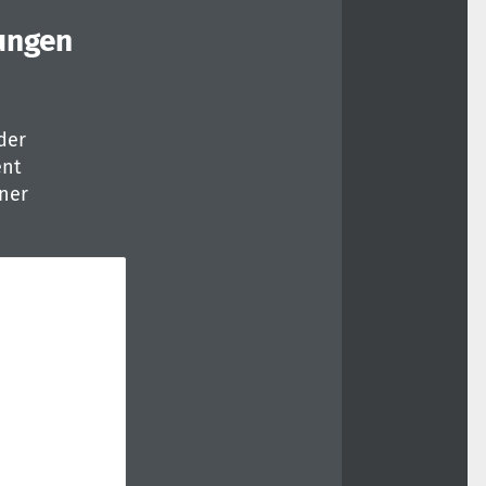
ungen
der
ent
ner