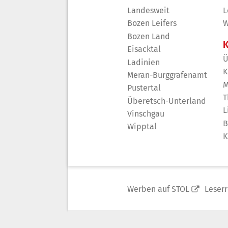
Landesweit
L
Bozen Leifers
W
Bozen Land
K
Eisacktal
Ü
Ladinien
K
Meran-Burggrafenamt
M
Pustertal
T
Überetsch-Unterland
L
Vinschgau
B
Wipptal
K
Werben auf STOL
Leser