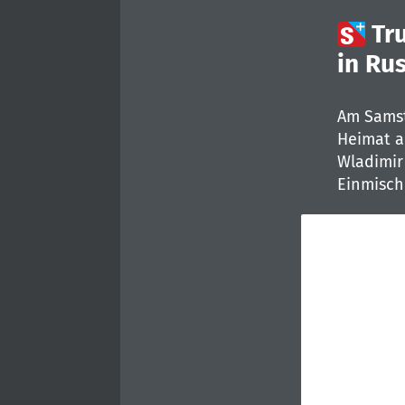

Tr
in Ru
Am Samst
Heimat au
Wladimir
Einmisch