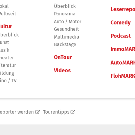
okal
Überblick
Leserrepo
eltweit
Panorama
Auto / Motor
Comedy
ultur
Gesundheit
berblick
Podcast
Multimedia
unst
Backstage
ImmoMAR
usik
OnTour
heater
AutoMAR
iteratur
Videos
ildung
FlohMAR
ino / TV
reporter werden
Tourentipps