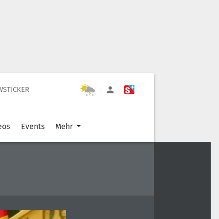
WSTICKER
|
|
eos
Events
Mehr