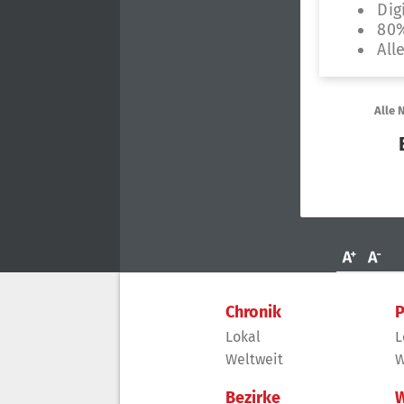
Chronik
P
Lokal
L
Weltweit
W
Bezirke
W