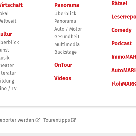
Rätsel
irtschaft
Panorama
okal
Überblick
Leserrepo
eltweit
Panorama
Auto / Motor
Comedy
ultur
Gesundheit
berblick
Podcast
Multimedia
unst
Backstage
ImmoMAR
usik
OnTour
heater
AutoMAR
iteratur
Videos
ildung
FlohMAR
ino / TV
reporter werden
Tourentipps