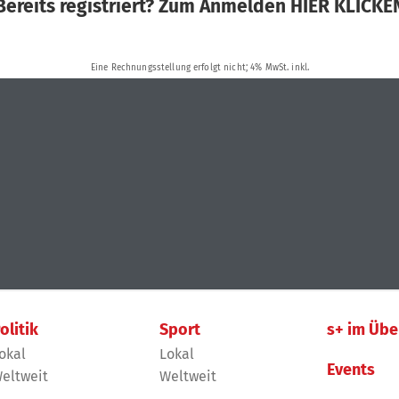
olitik
Sport
s+ im Übe
okal
Lokal
Events
eltweit
Weltweit