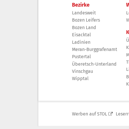
Bezirke
W
Landesweit
L
Bozen Leifers
W
Bozen Land
K
Eisacktal
Ü
Ladinien
K
Meran-Burggrafenamt
M
Pustertal
T
Überetsch-Unterland
L
Vinschgau
B
Wipptal
K
Werben auf STOL
Leser