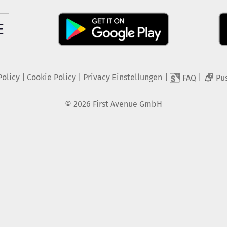
Policy
|
Cookie Policy
|
Privacy Einstellungen
|
|
FAQ
Pu
2
©
2026
First Avenue GmbH