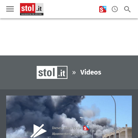
»
Videos
Dieses Video ist für
Abonnenten abspielbar