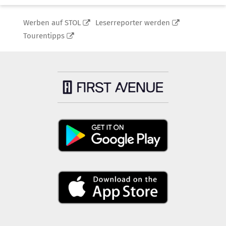
Werben auf STOL
Leserreporter werden
Tourentipps