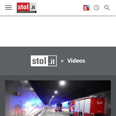
»
Videos
Dieses Video ist für
Abonnenten abspielbar