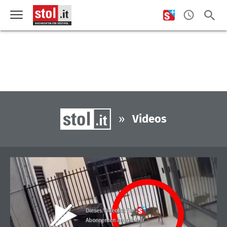
»
Videos
Dieses Video ist für
Abonnenten abspielbar