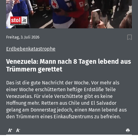
0
seconds
Freitag, 3. Juli 2026
of
1
Erdbebenkatastrophe
minute,
30
seconds
Venezuela: Mann nach 8 Tagen lebend aus
Trümmern gerettet
Das ist die gute Nachricht der Woche. Vor mehr als
einer Woche erschütterten heftige Erdstöße Teile
Venezuelas. Für viele Verschüttete gibt es keine
Hoffnung mehr. Rettern aus Chile und El Salvador
gelang am Donnerstag jedoch, einen Mann lebend aus
den Trümmern eines Einkaufszentrums zu befreien.