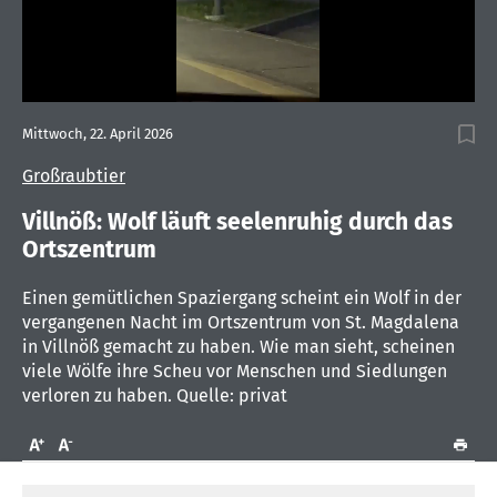
0
of
Mittwoch, 22. April 2026
16
seconds
Großraubtier
Villnöß: Wolf läuft seelenruhig durch das
Ortszentrum
Einen gemütlichen Spaziergang scheint ein Wolf in der
vergangenen Nacht im Ortszentrum von St. Magdalena
in Villnöß gemacht zu haben. Wie man sieht, scheinen
viele Wölfe ihre Scheu vor Menschen und Siedlungen
verloren zu haben. Quelle: privat