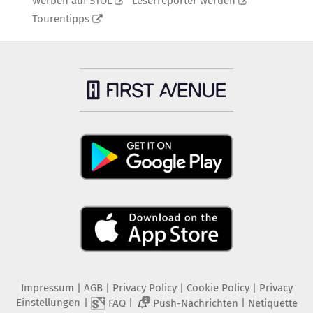
Werben auf STOL
Leserreporter werden
Tourentipps
Impressum
|
AGB
|
Privacy Policy
|
Cookie Policy
|
Privacy
Einstellungen
|
|
|
FAQ
Push-Nachrichten
Netiquette
2