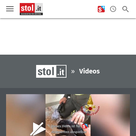
»
Videos
Dieses Video ist für
Abonnenten abspielbar