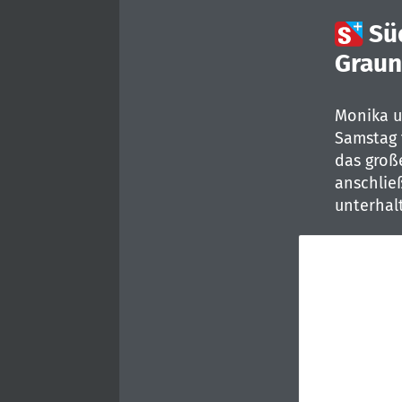

Sü
Graun
Monika u
Samstag
das große
anschlie
unterhal