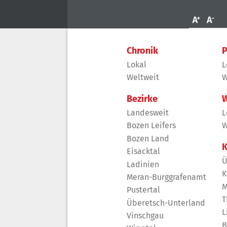
Chronik
P
Lokal
L
Weltweit
W
Bezirke
W
Landesweit
L
Bozen Leifers
W
Bozen Land
K
Eisacktal
Ü
Ladinien
K
Meran-Burggrafenamt
M
Pustertal
T
Überetsch-Unterland
L
Vinschgau
B