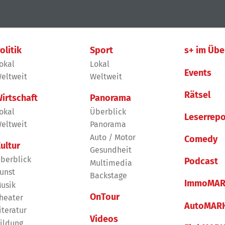
olitik
Sport
s+ im Übe
okal
Lokal
Events
eltweit
Weltweit
Rätsel
irtschaft
Panorama
okal
Überblick
Leserrepo
eltweit
Panorama
Auto / Motor
Comedy
ultur
Gesundheit
berblick
Podcast
Multimedia
unst
Backstage
ImmoMAR
usik
OnTour
heater
AutoMAR
iteratur
Videos
ildung