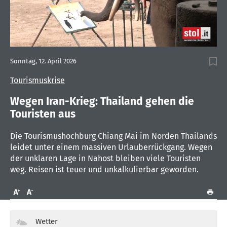
0
seconds
Sonntag, 12. April 2026
of
2
Tourismuskrise
minutes,
1
second
Wegen Iran-Krieg: Thailand gehen die
Touristen aus
Die Tourismushochburg Chiang Mai im Norden Thailands
leidet unter einem massiven Urlauberrückgang. Wegen
der unklaren Lage in Nahost bleiben viele Touristen
weg. Reisen ist teuer und unkalkulierbar geworden.
Wetter