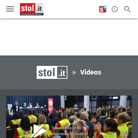
»
Videos
Dieses Video ist für
Abonnenten abspielbar