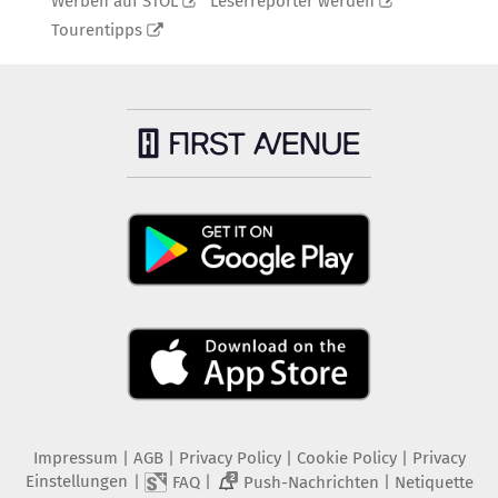
Werben auf STOL
Leserreporter werden
Tourentipps
Impressum
|
AGB
|
Privacy Policy
|
Cookie Policy
|
Privacy
Einstellungen
|
|
|
FAQ
Push-Nachrichten
Netiquette
2