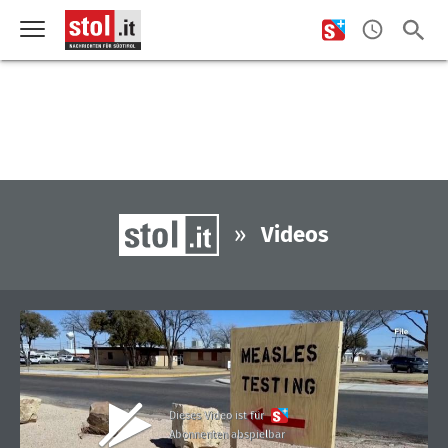
»
Videos
Dieses Video ist für
Abonnenten abspielbar