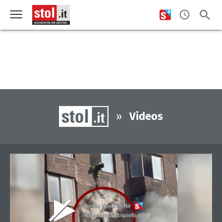
»
Videos
Dieses Video ist für
Abonnenten abspielbar