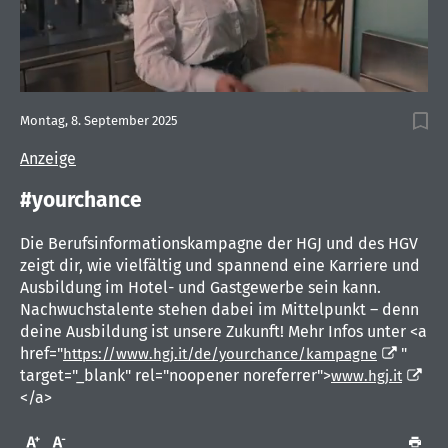
0
of
Montag, 8. September 2025
32
seconds
Anzeige
#yourchance
Die Berufsinformationskampagne der HGJ und des HGV
zeigt dir, wie vielfältig und spannend eine Karriere und
Ausbildung im Hotel- und Gastgewerbe sein kann.
Nachwuchstalente stehen dabei im Mittelpunkt – denn
deine Ausbildung ist unsere Zukunft! Mehr Infos unter <a
href="
"
https://www.hgj.it/de/yourchance/kampagne
target="_blank" rel="noopener noreferrer">
www.hgj.it
</a>