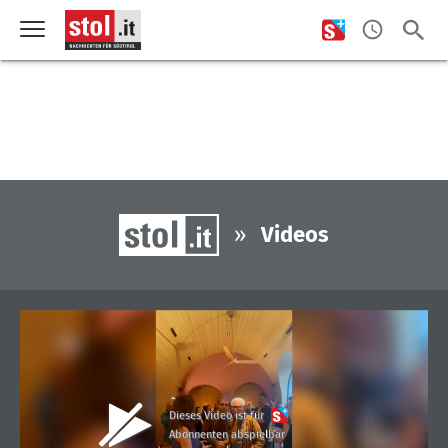
»
Videos
Dieses Video ist für
Abonnenten abspielbar