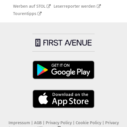
Werben auf STOL
Leserreporter werden
Tourentipps
Impressum
|
AGB
|
Privacy Policy
|
Cookie Policy
|
Privacy