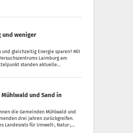
g und weniger
n und gleichzeitig Energie sparen? Mit
s Versuchszentrums Laimburg am
ttelpunkt standen aktuelle
felsorten, zur Fruchtreife und zu
in Mühlwald und Sand in
 können die Gemeinden Mühlwald und
menden drei Jahren zurückgreifen.
s Landesrats für Umwelt-, Natur-,
ng der Umweltgelder für das