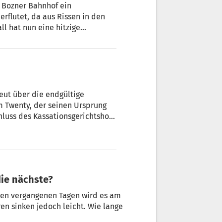
 Bozner Bahnhof ein
erflutet, da aus Rissen in den
l hat nun eine hitzige
.
eut über die endgültige
m Twenty, der seinen Ursprung
ell für erledigt erklärt wird.
die nächste?
den vergangenen Tagen wird es am
n sinken jedoch leicht. Wie lange