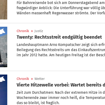
Für Bahnreisende bot sich am Donnerstagabend am
fragwürdiger Anblick: Die Unterführung war völlig üb
Wänden massenhaft Regenwasser strömte. Der Vorfal
Diskussion über den Zustand des Bahnhofs entfacht
Chronik
»
Justiz
Twenty: Rechtsstreit endgültig beendet
Landeshauptmann Arno Kompatscher zeigt sich erfr
Beilegung des Rechtsstreits um das Einkaufszentru
im Jahr 2012 hatte. Am heutigen Freitag ist der Beschluss des Kassationsgerichtshofs
veröffentlicht worden, mit dem der Rechtsstreit offizi
Chronik
»
Wetter
Vierte Hitzewelle vorbei: Wartet bereits 
Zeit zum Durchatmen: Nach der extremen Hitze in 
Wochenende zwar immer noch heiß, die Temperature
das so bleibt, ist fraglich.