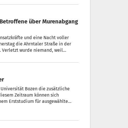
bis 2028 genehmigt. Insgesamt stehen
satzkräfte und eine Nacht voller
nerstag die Ahrntaler Straße in der
. Verletzt wurde niemand, weil
 Glück Schlimmeres verhinderten. Wie
etroffenen Hildegard Oberschmied und
er
 Universität Bozen die zusätzliche
 diesem Zeitraum können sich
nem Erststudium für ausgewählte