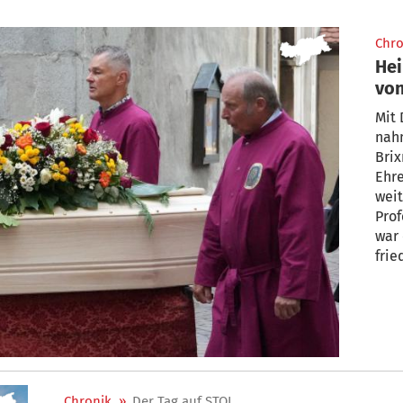
Chro
Hei
von
(89
Mit
nahm
Bri
Ehre
weit
Professor der Kirc
war 
frie
der 
Leid
Kirc
hat.
Chronik
»
Der Tag auf STOL