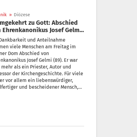
nik
»
Diözese
mgekehrt zu Gott: Abschied
 Ehrenkanonikus Josef Gelmi
)
 Dankbarkeit und Anteilnahme
en viele Menschen am Freitag im
xner Dom Abschied von
nkanonikus Josef Gelmi (89). Er war
 mehr als ein Priester, Autor und
hengeschichte. Für viele
er vor allem ein liebenswürdiger,
dfertiger und bescheidener Mensch,
durch seine Freundlichkeit und seine
enschaft für die Geschichte der
he bleibende Spuren hinterlassen