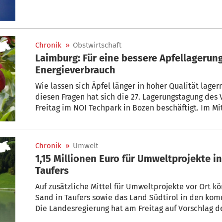
Chronik
»
Obstwirtschaft
Laimburg: Für eine bessere Apfellagerun
Energieverbrauch
Wie lassen sich Äpfel länger in hoher Qualität lager
diesen Fragen hat sich die 27. Lagerungstagung de
Freitag im NOI Techpark in Bozen beschäftigt. Im Mi
Forschungsergebnisse zur Lagerung verschiedener Ap
energieeffizienten Lagertechnologien.
Chronik
»
Umwelt
1,15 Millionen Euro für Umweltprojekte 
Taufers
Auf zusätzliche Mittel für Umweltprojekte vor Ort
Sand in Taufers sowie das Land Südtirol in den kom
Die Landesregierung hat am Freitag auf Vorschlag de
Klimaschutz und Energie Peter Brunner die Aufteilu