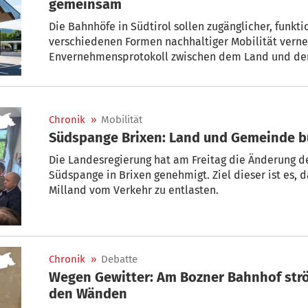
gemeinsam
Die Bahnhöfe in Südtirol sollen zugänglicher, funkt
verschiedenen Formen nachhaltiger Mobilität vernet
Envernehmensprotokoll zwischen dem Land und dem
Schienennetzbetreiber Rete Ferroviaria Italiana (RF
genehmigt wurde.
Chronik
»
Mobilität
Südspange Brixen: Land und Gemeinde b
Die Landesregierung hat am Freitag die Änderung der technischen Merkmale der
Südspange in Brixen genehmigt. Ziel dieser ist es,
Milland vom Verkehr zu entlasten.
Chronik
»
Debatte
Wegen Gewitter: Am Bozner Bahnhof str
den Wänden