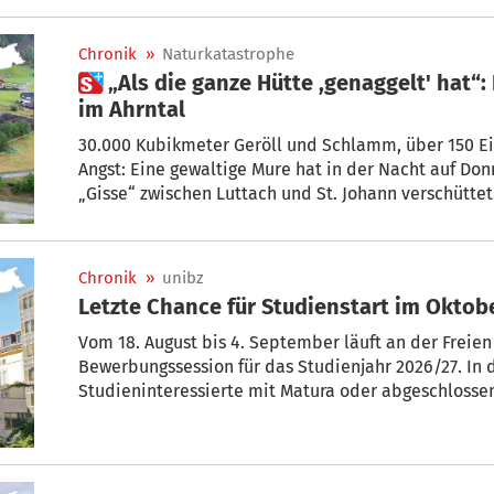
Wasserkraftwerk Mühlen für den Zeitraum von 2026 
1,15 Millionen Euro zur Verfügung.
Chronik
»
Naturkatastrophe
 „Als die ganze Hütte ,genaggelt' hat“: Betroffene über Murenabgang
im Ahrntal
30.000 Kubikmeter Geröll und Schlamm, über 150 Ein
Angst: Eine gewaltige Mure hat in der Nacht auf Don
„Gisse“ zwischen Luttach und St. Johann verschüttet
Schutzbauten, Einsatzkräfte und auch eine Portion
sie die Schreckensnacht erlebten, schildern die B
Agnes Zimmerhofer.
Chronik
»
unibz
Letzte Chance für Studienstart im Oktob
Vom 18. August bis 4. September läuft an der Freien
Bewerbungssession für das Studienjahr 2026/27. In
Studieninteressierte mit Matura oder abgeschlosse
Bachelor- und Masterstudiengänge bewerben.