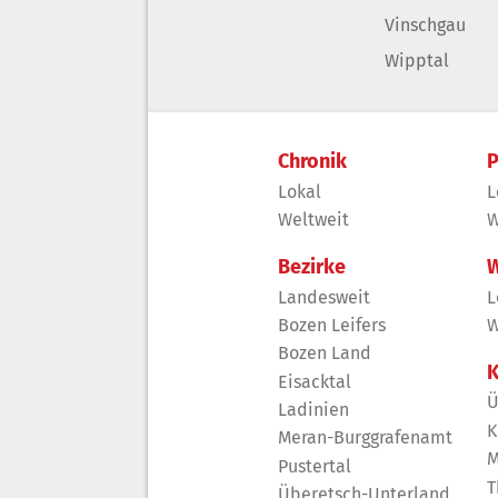
Vinschgau
Wipptal
Chronik
P
Lokal
L
Weltweit
W
Bezirke
W
Landesweit
L
Bozen Leifers
W
Bozen Land
K
Eisacktal
Ü
Ladinien
K
Meran-Burggrafenamt
M
Pustertal
T
Überetsch-Unterland