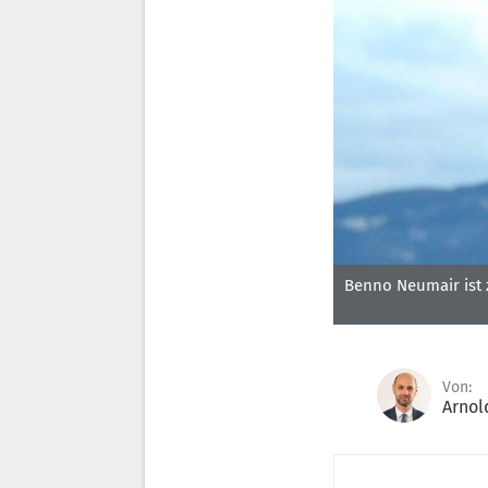
Benno Neumair ist 
Von:
Arnol