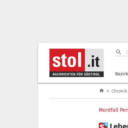
Bezir
»
Chronik
Mordfall Per

Lebe