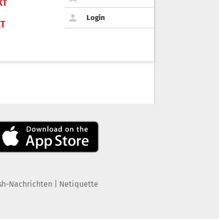
KT
Login
KT
|
sh-Nachrichten
Netiquette