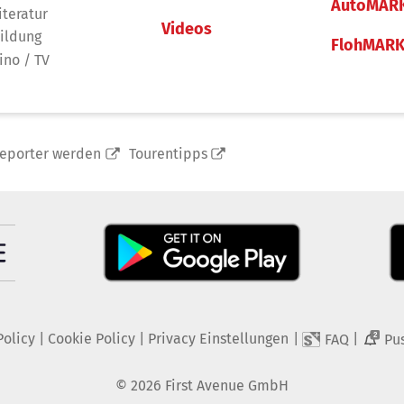
AutoMAR
iteratur
Videos
ildung
FlohMAR
ino / TV
reporter werden
Tourentipps
Policy
|
Cookie Policy
|
Privacy Einstellungen
|
|
FAQ
Pu
2
©
2026
First Avenue GmbH