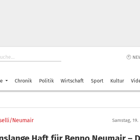
🕙 NE
ke
Chronik
Politik
Wirtschaft
Sport
Kultur
Vid
selli/Neumair
Samstag, 19.
nslange Haft für Benno Neumair – D