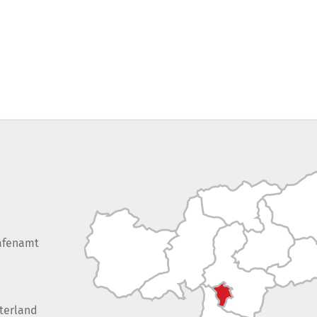
afenamt
terland