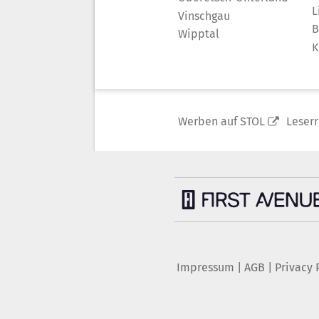
L
Vinschgau
B
Wipptal
K
Werben auf STOL
Leser
Impressum
|
AGB
|
Privacy 