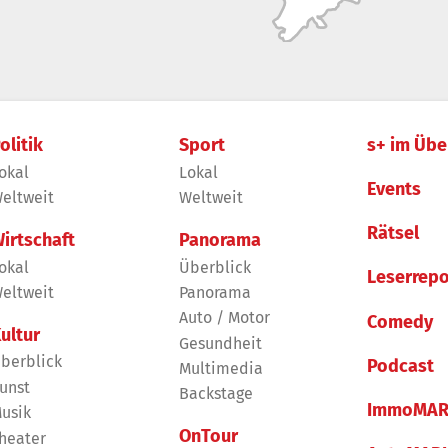
olitik
Sport
s+ im Übe
okal
Lokal
Events
eltweit
Weltweit
Rätsel
irtschaft
Panorama
okal
Überblick
Leserrepo
eltweit
Panorama
Auto / Motor
Comedy
ultur
Gesundheit
berblick
Podcast
Multimedia
unst
Backstage
ImmoMAR
usik
OnTour
heater