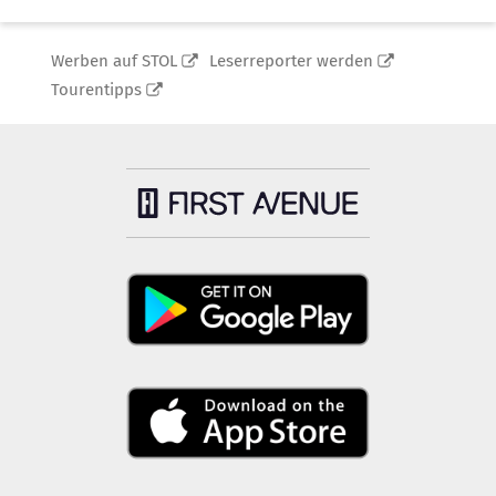
Werben auf STOL
Leserreporter werden
Tourentipps