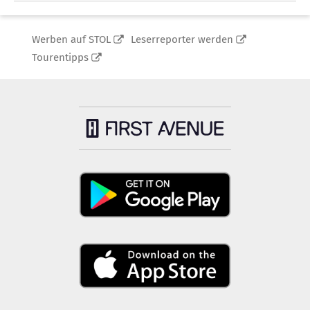
Werben auf STOL
Leserreporter werden
Tourentipps