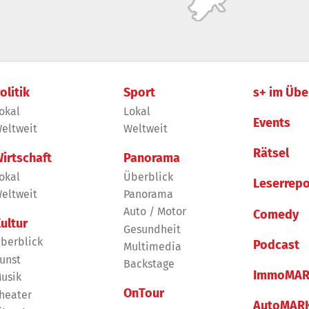
olitik
Sport
s+ im Übe
okal
Lokal
Events
eltweit
Weltweit
Rätsel
irtschaft
Panorama
okal
Überblick
Leserrepo
eltweit
Panorama
Auto / Motor
Comedy
ultur
Gesundheit
berblick
Podcast
Multimedia
unst
Backstage
ImmoMAR
usik
OnTour
heater
AutoMAR