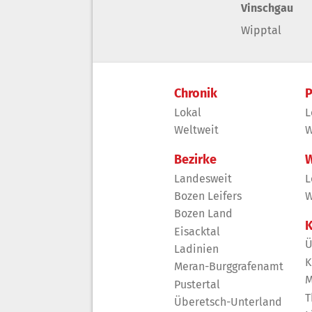
Vinschgau
Wipptal
Chronik
P
Lokal
L
Weltweit
W
Bezirke
W
Landesweit
L
Bozen Leifers
W
Bozen Land
K
Eisacktal
Ü
Ladinien
K
Meran-Burggrafenamt
M
Pustertal
T
Überetsch-Unterland