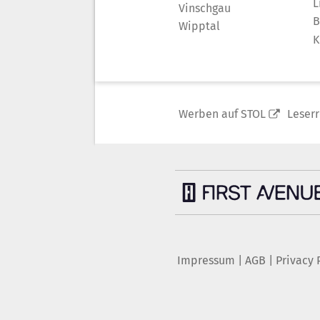
L
Vinschgau
B
Wipptal
K
Werben auf STOL
Leser
Impressum
|
AGB
|
Privacy 