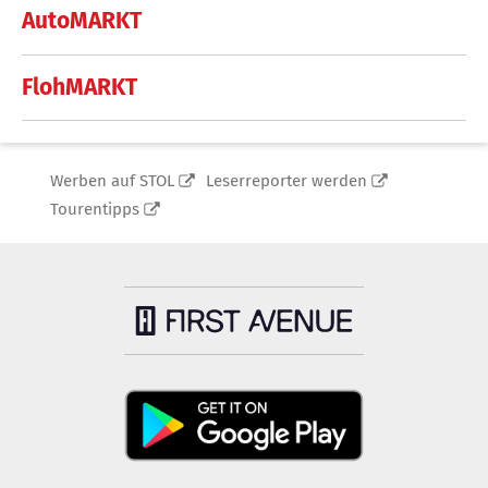
AutoMARKT
FlohMARKT
Werben auf STOL
Leserreporter werden
Tourentipps