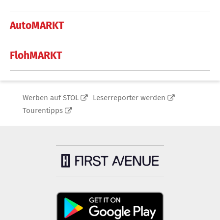
AutoMARKT
FlohMARKT
Werben auf STOL
Leserreporter werden
Tourentipps