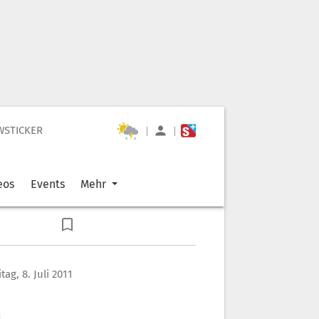
WSTICKER
|
|
eos
Events
Mehr
itag, 8. Juli 2011
m