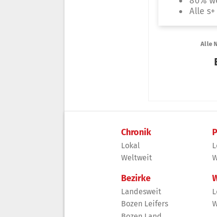
Chronik
P
Lokal
L
Weltweit
W
Bezirke
W
Landesweit
L
Bozen Leifers
W
Bozen Land