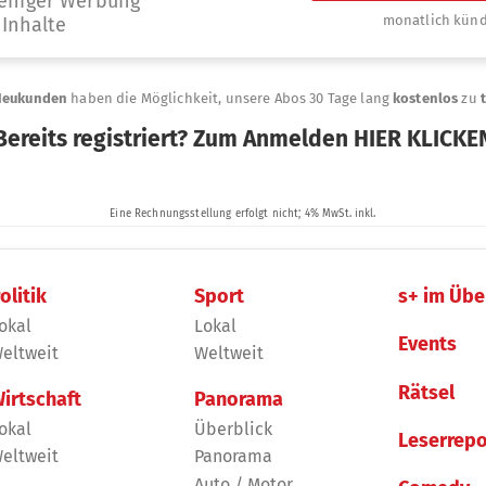
olitik
Sport
s+ im Übe
okal
Lokal
Events
eltweit
Weltweit
Rätsel
irtschaft
Panorama
okal
Überblick
Leserrepo
eltweit
Panorama
Auto / Motor