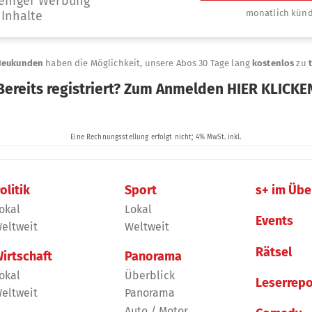
olitik
Sport
s+ im Übe
okal
Lokal
Events
eltweit
Weltweit
Rätsel
irtschaft
Panorama
okal
Überblick
Leserrepo
eltweit
Panorama
Auto / Motor