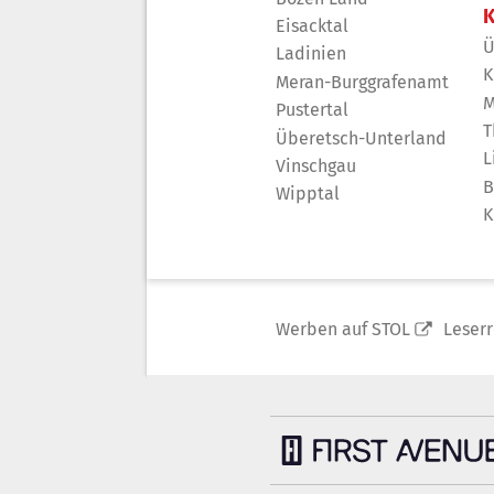
K
Eisacktal
Ü
Ladinien
K
Meran-Burggrafenamt
M
Pustertal
T
Überetsch-Unterland
L
Vinschgau
B
Wipptal
K
Werben auf STOL
Leser