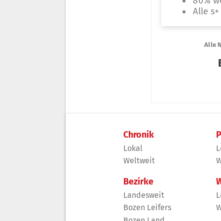
Chronik
P
Lokal
L
Weltweit
W
Bezirke
W
Landesweit
L
Bozen Leifers
W
Bozen Land