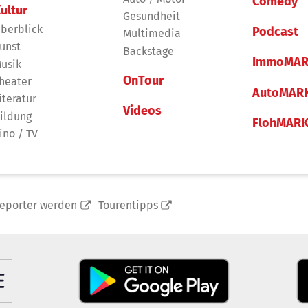
Comedy
ultur
Gesundheit
berblick
Podcast
Multimedia
unst
Backstage
ImmoMAR
usik
OnTour
heater
AutoMAR
iteratur
Videos
ildung
FlohMAR
ino / TV
reporter werden
Tourentipps