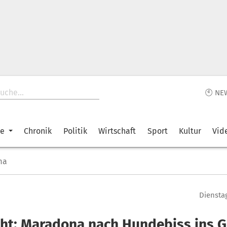
🕙 NE
ke
Chronik
Politik
Wirtschaft
Sport
Kultur
Vid
ma
Dienstag
cht: Maradona nach Hundebiss ins G