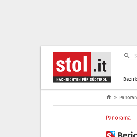
Bezir
»
Panora
Panorama

Beri