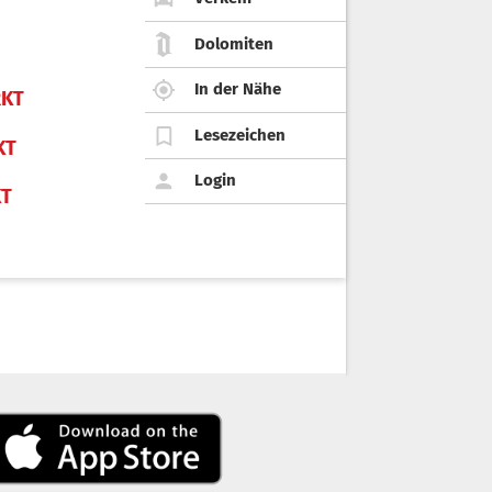
Dolomiten
In der Nähe
KT
Lesezeichen
KT
Login
KT