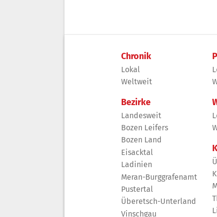
Chronik
P
Lokal
L
Weltweit
W
Bezirke
W
Landesweit
L
Bozen Leifers
W
Bozen Land
K
Eisacktal
Ü
Ladinien
K
Meran-Burggrafenamt
M
Pustertal
T
Überetsch-Unterland
L
Vinschgau