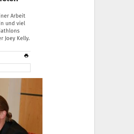
iner Arbeit
in und viel
riathlons
 Joey Kelly.