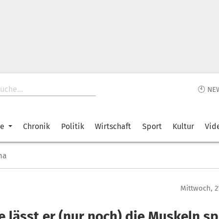
🕙 NE
ke
Chronik
Politik
Wirtschaft
Sport
Kultur
Vid
ma
Mittwoch, 2
 lässt er (nur noch) die Muskeln sp