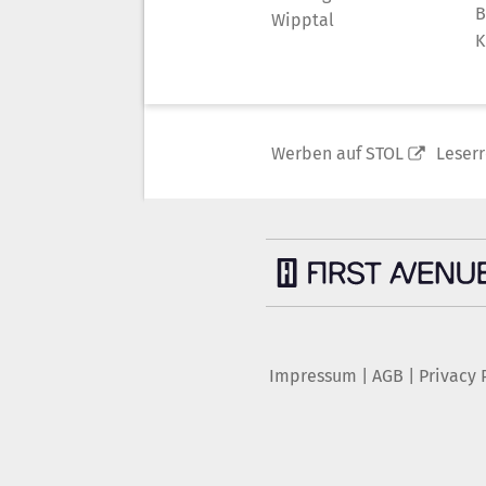
B
Wipptal
K
Werben auf STOL
Leser
Impressum
|
AGB
|
Privacy 