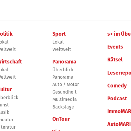
olitik
Sport
s+ im Übe
okal
Lokal
Events
eltweit
Weltweit
Rätsel
irtschaft
Panorama
okal
Überblick
Leserrepo
eltweit
Panorama
Auto / Motor
Comedy
ultur
Gesundheit
berblick
Podcast
Multimedia
unst
Backstage
ImmoMAR
usik
OnTour
heater
AutoMAR
iteratur