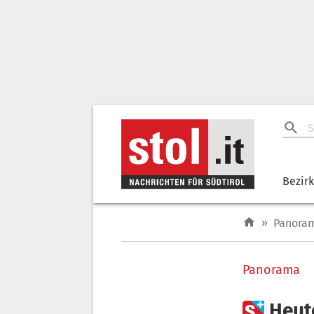
Bezir
»
Panora
Panorama

Heute