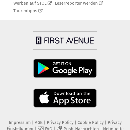
Werben auf STOL
Leserreporter werden
Tourentipps
Impressum
|
AGB
|
Privacy Policy
|
Cookie Policy
|
Privacy
Einstellungen
|
|
|
FAQ
Push-Nachrichten
Netiquette
2