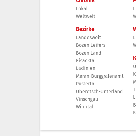
Chronik
P
Lokal
L
Weltweit
W
Bezirke
W
Landesweit
L
Bozen Leifers
W
Bozen Land
K
Eisacktal
Ü
Ladinien
K
Meran-Burggrafenamt
M
Pustertal
T
Überetsch-Unterland
L
Vinschgau
B
Wipptal
K