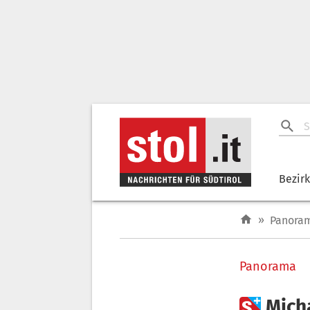
Bezir
»
Panora
Panorama

Mich