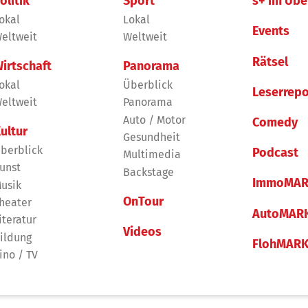
olitik
Sport
s+ im Übe
okal
Lokal
Events
eltweit
Weltweit
Rätsel
irtschaft
Panorama
okal
Überblick
Leserrepo
eltweit
Panorama
Auto / Motor
Comedy
ultur
Gesundheit
berblick
Podcast
Multimedia
unst
Backstage
ImmoMAR
usik
OnTour
heater
AutoMAR
iteratur
Videos
ildung
FlohMAR
ino / TV