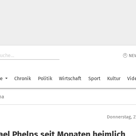
🕙 NE
ke
Chronik
Politik
Wirtschaft
Sport
Kultur
Vid
ma
Donnerstag, 2
ael Phelps seit Monaten heimlich