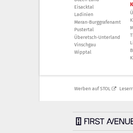
K
Eisacktal
Ü
Ladinien
K
Meran-Burggrafenamt
M
Pustertal
T
Überetsch-Unterland
L
Vinschgau
B
Wipptal
K
Werben auf STOL
Leser