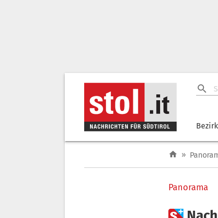
Bezir
»
Panora
Panorama

Nach