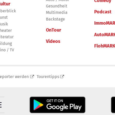
Comedy
ultur
Gesundheit
berblick
Podcast
Multimedia
unst
Backstage
ImmoMAR
usik
OnTour
heater
AutoMAR
iteratur
Videos
ildung
FlohMAR
ino / TV
reporter werden
Tourentipps