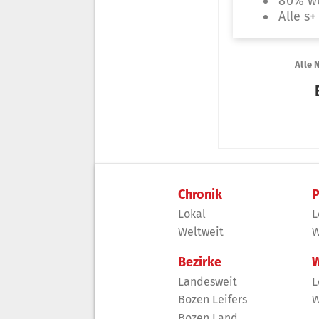
Chronik
P
Lokal
L
Weltweit
W
Bezirke
W
Landesweit
L
Bozen Leifers
W
Bozen Land