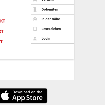
Dolomiten
In der Nähe
KT
Lesezeichen
KT
Login
KT