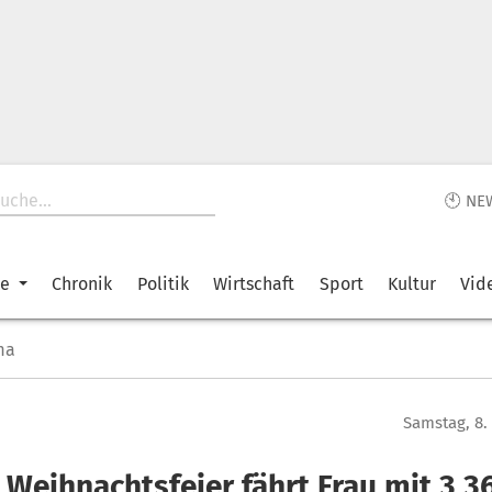
🕙 NE
ke
Chronik
Politik
Wirtschaft
Sport
Kultur
Vid
ma
Samstag, 8.
 Weihnachtsfeier fährt Frau mit 3,3