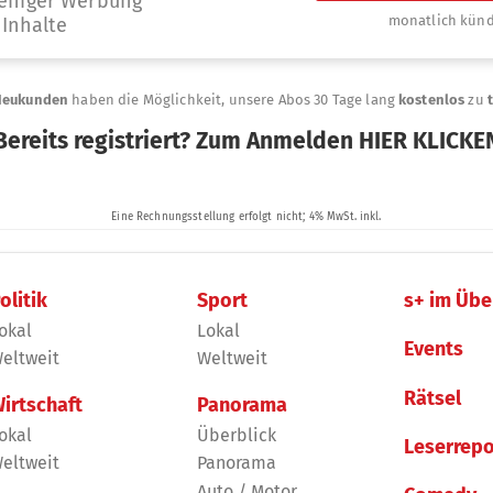
olitik
Sport
s+ im Übe
okal
Lokal
Events
eltweit
Weltweit
Rätsel
irtschaft
Panorama
okal
Überblick
Leserrepo
eltweit
Panorama
Auto / Motor