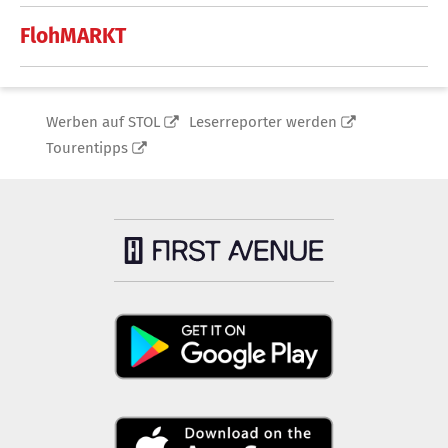
FlohMARKT
Werben auf STOL
Leserreporter werden
Tourentipps