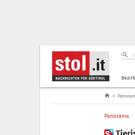
Bezir
»
Panora
Panorama

Tier