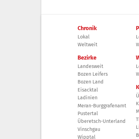
Chronik
P
Lokal
L
Weltweit
W
Bezirke
W
Landesweit
L
Bozen Leifers
W
Bozen Land
K
Eisacktal
Ü
Ladinien
K
Meran-Burggrafenamt
M
Pustertal
T
Überetsch-Unterland
L
Vinschgau
B
Wipptal