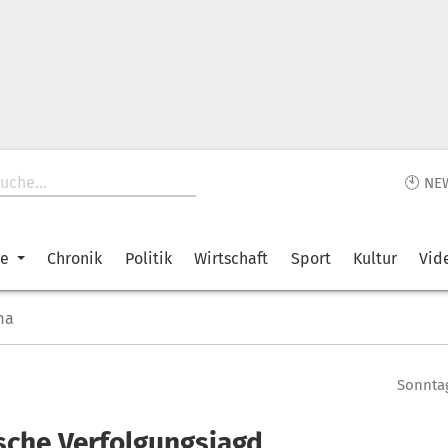
🕙 NE
ke
Chronik
Politik
Wirtschaft
Sport
Kultur
Vid
ma
Sonntag
ische Verfolgungsjagd