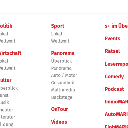
olitik
Sport
s+ im Übe
okal
Lokal
Events
eltweit
Weltweit
Rätsel
irtschaft
Panorama
okal
Überblick
Leserrepo
eltweit
Panorama
Auto / Motor
Comedy
ultur
Gesundheit
berblick
Podcast
Multimedia
unst
Backstage
ImmoMAR
usik
OnTour
heater
AutoMAR
iteratur
Videos
ildung
FlohMAR