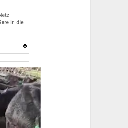
Netz
ßere in die