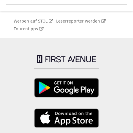
Werben auf STOL
Leserreporter werden
Tourentipps