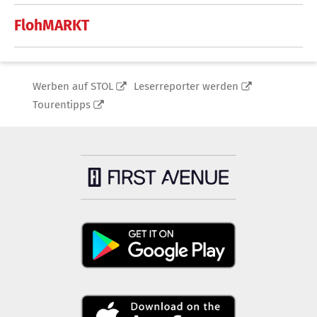
FlohMARKT
Werben auf STOL
Leserreporter werden
Tourentipps