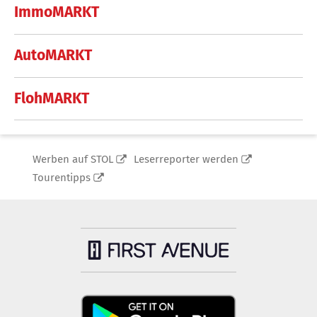
ImmoMARKT
AutoMARKT
FlohMARKT
Werben auf STOL
Leserreporter werden
Tourentipps