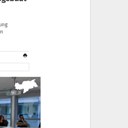
uung
en