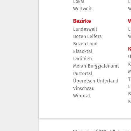
Lokal
L
Weltweit
W
Bezirke
W
Landesweit
L
Bozen Leifers
W
Bozen Land
K
Eisacktal
Ü
Ladinien
K
Meran-Burggrafenamt
M
Pustertal
T
Überetsch-Unterland
L
Vinschgau
B
Wipptal
K