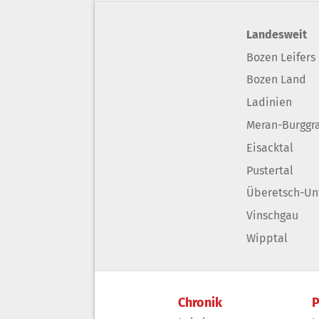
Landesweit
Bozen Leifers
Bozen Land
Ladinien
Meran-Burggr
Eisacktal
Pustertal
Überetsch-Un
Vinschgau
Wipptal
Chronik
P