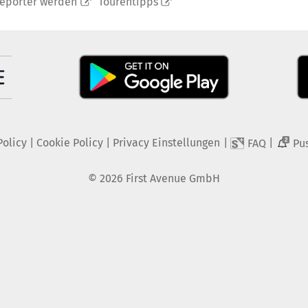
reporter werden
Tourentipps
Policy
|
Cookie Policy
|
Privacy Einstellungen
|
|
FAQ
Pu
2
©
2026
First Avenue GmbH