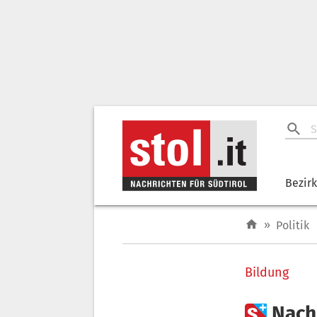
Bezir
»
Politik
Bildung

Nach