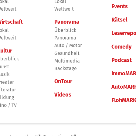
okal
Lokal
Events
eltweit
Weltweit
Rätsel
irtschaft
Panorama
okal
Überblick
Leserrepo
eltweit
Panorama
Auto / Motor
Comedy
ultur
Gesundheit
berblick
Podcast
Multimedia
unst
Backstage
ImmoMAR
usik
OnTour
heater
AutoMAR
iteratur
Videos
ildung
FlohMAR
ino / TV