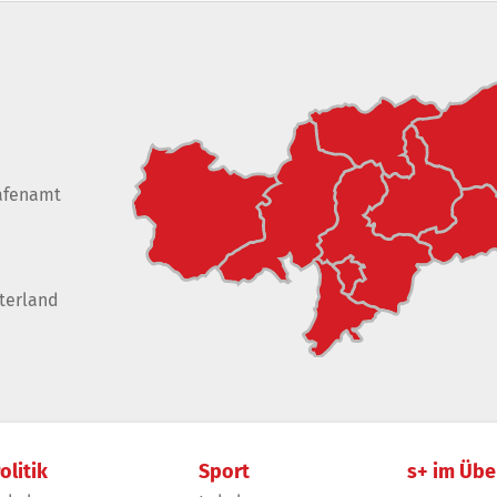
afenamt
terland
olitik
Sport
s+ im Übe