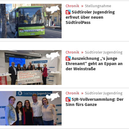
Chronik
»
Stellungnahme
 Südtiroler Jugendring
erfreut über neuen
SüdtirolPass
Chronik
»
Südtiroler Jugendring
 Auszeichnung „'s junge
Ehrenamt“ geht an Eppan an
der Weinstraße
Chronik
»
Südtiroler Jugendring
 SJR-Vollversammlung: Der
Sinn fürs Ganze