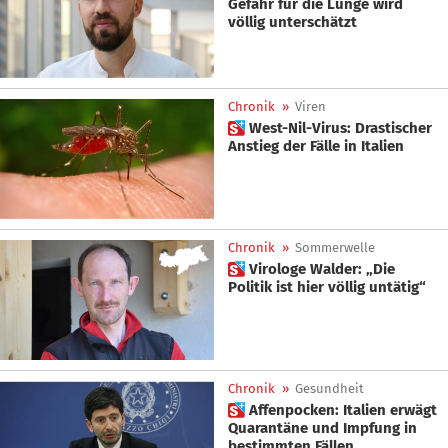
Gefahr für die Lunge wird
völlig unterschätzt
Chronik
»
Viren
 West-Nil-Virus: Drastischer
Anstieg der Fälle in Italien
Chronik
»
Sommerwelle
 Virologe Walder: „Die
Politik ist hier völlig untätig“
Chronik
»
Gesundheit
 Affenpocken: Italien erwägt
Quarantäne und Impfung in
bestimmten Fällen