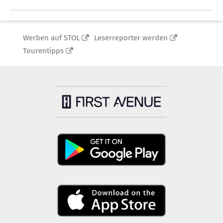
Werben auf STOL
Leserreporter werden
Tourentipps