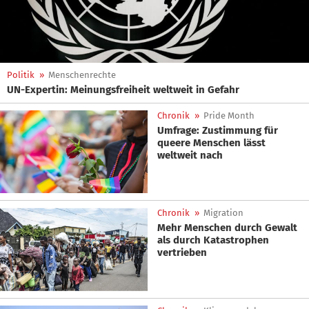
Politik
»
Menschenrechte
UN-Expertin: Meinungsfreiheit weltweit in Gefahr
Chronik
»
Pride Month
Umfrage: Zustimmung für
queere Menschen lässt
weltweit nach
Chronik
»
Migration
Mehr Menschen durch Gewalt
als durch Katastrophen
vertrieben