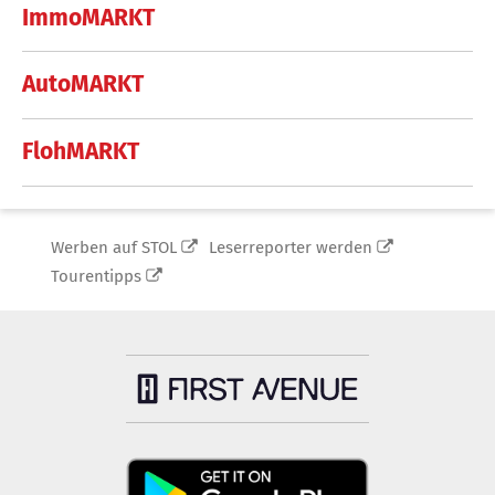
ImmoMARKT
AutoMARKT
FlohMARKT
Werben auf STOL
Leserreporter werden
Tourentipps