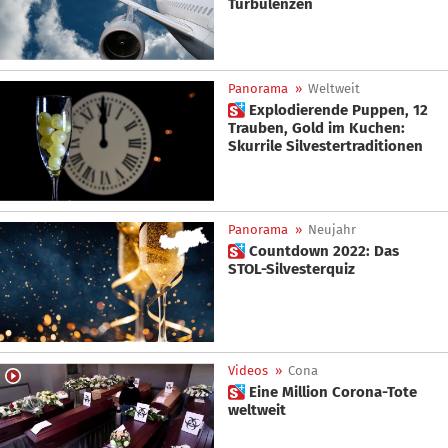
Turbulenzen
Panorama
»
Weltweit
 Explodierende Puppen, 12
Trauben, Gold im Kuchen:
Skurrile Silvestertraditionen
Panorama
»
Neujahr
 Countdown 2022: Das
STOL-Silvesterquiz
Videos
»
Cona
 Eine Million Corona-Tote
weltweit