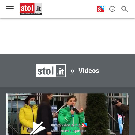
»
Videos
Dieses Video ist für
Abonnenten abspielbar