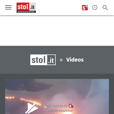
»
Videos
Dieses Video ist für
Abonnenten abspielbar