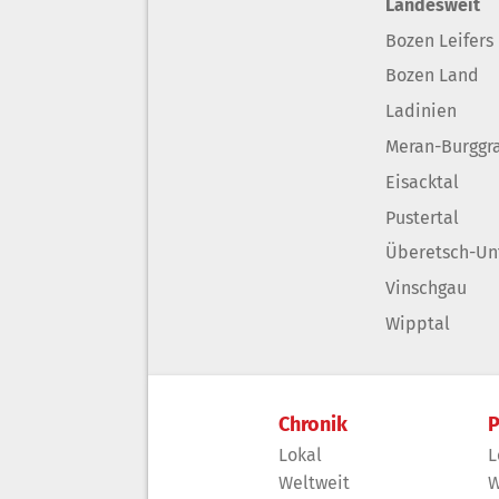
Landesweit
Bozen Leifers
Bozen Land
Ladinien
Meran-Burggr
Eisacktal
Pustertal
Überetsch-Un
Vinschgau
Wipptal
Chronik
P
Lokal
L
Weltweit
W