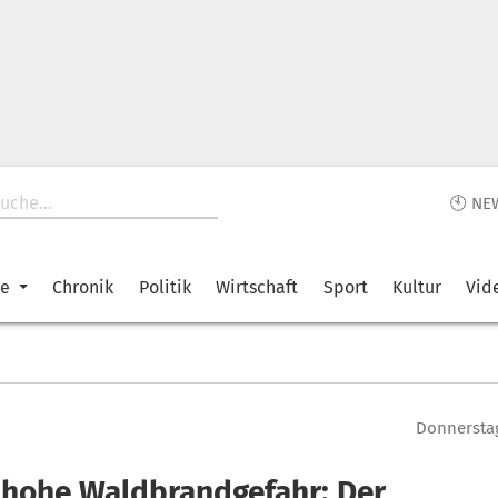
🕙 NE
ke
Chronik
Politik
Wirtschaft
Sport
Kultur
Vid
Donnerstag
 hohe Waldbrandgefahr: Der