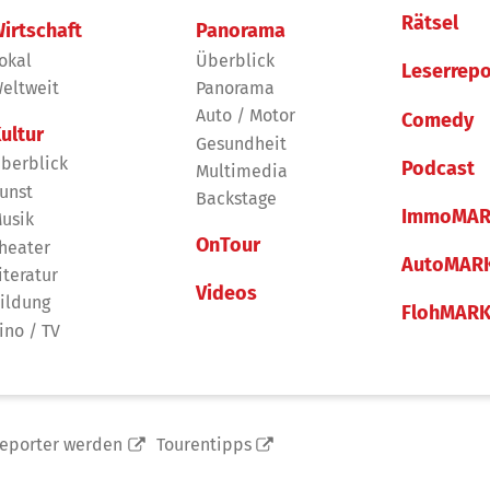
Rätsel
irtschaft
Panorama
okal
Überblick
Leserrepo
eltweit
Panorama
Auto / Motor
Comedy
ultur
Gesundheit
berblick
Podcast
Multimedia
unst
Backstage
ImmoMAR
usik
OnTour
heater
AutoMAR
iteratur
Videos
ildung
FlohMAR
ino / TV
reporter werden
Tourentipps