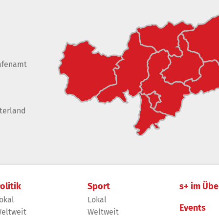
afenamt
terland
olitik
Sport
s+ im Übe
okal
Lokal
Events
eltweit
Weltweit