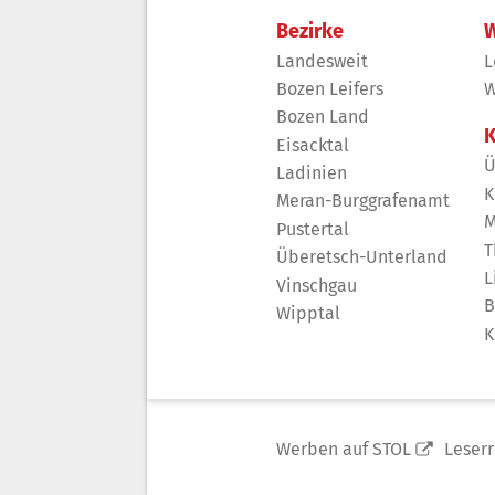
Bezirke
W
Landesweit
L
Bozen Leifers
W
Bozen Land
K
Eisacktal
Ü
Ladinien
K
Meran-Burggrafenamt
M
Pustertal
T
Überetsch-Unterland
L
Vinschgau
B
Wipptal
K
Werben auf STOL
Leser