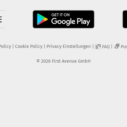
Policy
|
Cookie Policy
|
Privacy Einstellungen
|
|
FAQ
Pu
2
©
2026
First Avenue GmbH