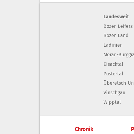
Landesweit
Bozen Leifers
Bozen Land
Ladinien
Meran-Burggr
Eisacktal
Pustertal
Überetsch-Un
Vinschgau
Wipptal
Chronik
P