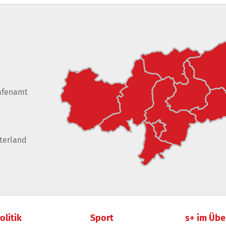
afenamt
terland
olitik
Sport
s+ im Übe