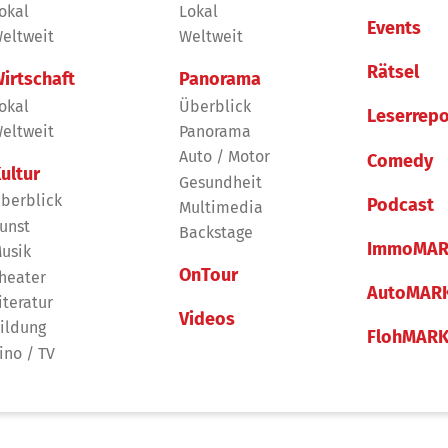
okal
Lokal
Events
eltweit
Weltweit
Rätsel
irtschaft
Panorama
okal
Überblick
Leserrepo
eltweit
Panorama
Auto / Motor
Comedy
ultur
Gesundheit
berblick
Podcast
Multimedia
unst
Backstage
ImmoMAR
usik
OnTour
heater
AutoMAR
iteratur
Videos
ildung
FlohMAR
ino / TV