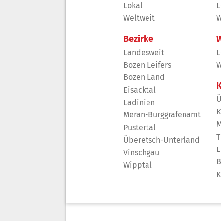
Lokal
L
Weltweit
W
Bezirke
W
Landesweit
L
Bozen Leifers
W
Bozen Land
K
Eisacktal
Ü
Ladinien
K
Meran-Burggrafenamt
M
Pustertal
T
Überetsch-Unterland
L
Vinschgau
B
Wipptal
K