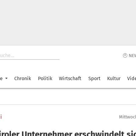
🕙 NE
ke
Chronik
Politik
Wirtschaft
Sport
Kultur
Vid
i
Mittwoch
iroler Unternehmer erschwindelt si