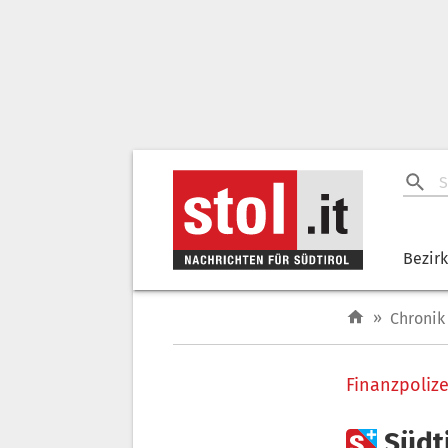
Bezir
»
Chronik
Finanzpolize

Südt