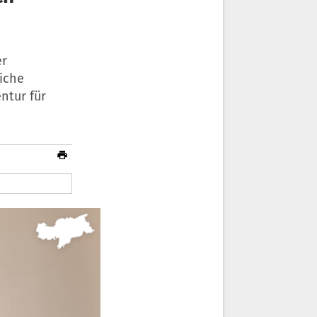
er
liche
ntur für