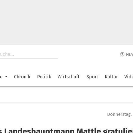
🕙 NE
ke
Chronik
Politik
Wirtschaft
Sport
Kultur
Vid
Donnerstag, 
ls Landeshauptmann Mattle gratulie