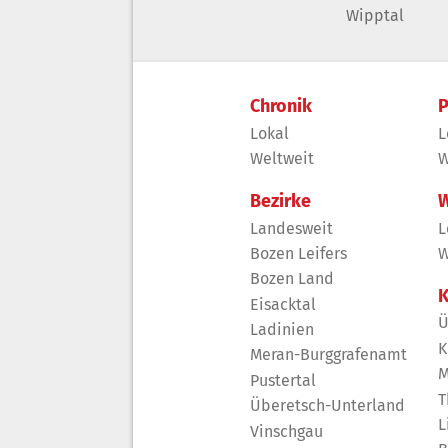
Wipptal
Chronik
P
Lokal
L
Weltweit
W
Bezirke
W
Landesweit
L
Bozen Leifers
W
Bozen Land
K
Eisacktal
Ü
Ladinien
K
Meran-Burggrafenamt
M
Pustertal
T
Überetsch-Unterland
L
Vinschgau