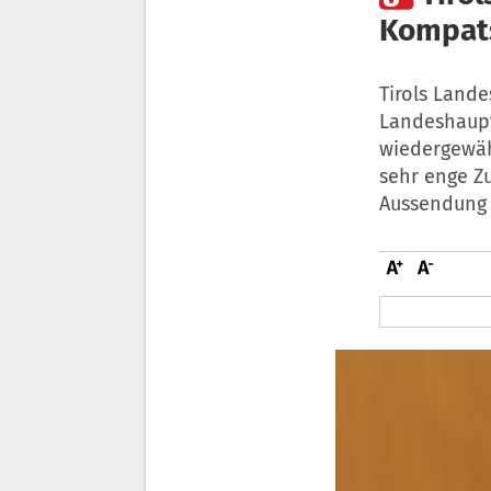
Kompats
Tirols Land
Landeshaupt
wiedergewäh
sehr enge Zu
Aussendung 