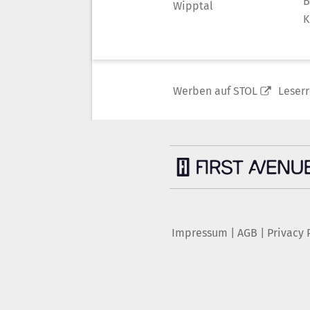
B
Wipptal
K
Werben auf STOL
Leser
Impressum
|
AGB
|
Privacy 