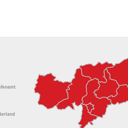
afenamt
terland