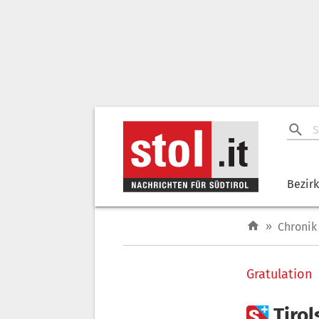
Bezir
»
Chronik
Gratulation

Tiro