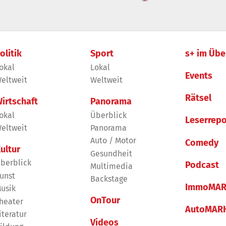
olitik
Sport
s+ im Übe
okal
Lokal
Events
eltweit
Weltweit
Rätsel
irtschaft
Panorama
okal
Überblick
Leserrepo
eltweit
Panorama
Auto / Motor
Comedy
ultur
Gesundheit
berblick
Podcast
Multimedia
unst
Backstage
ImmoMAR
usik
OnTour
heater
AutoMAR
iteratur
Videos