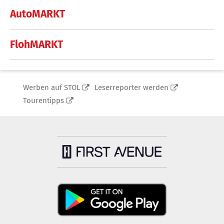
AutoMARKT
FlohMARKT
Werben auf STOL
Leserreporter werden
Tourentipps